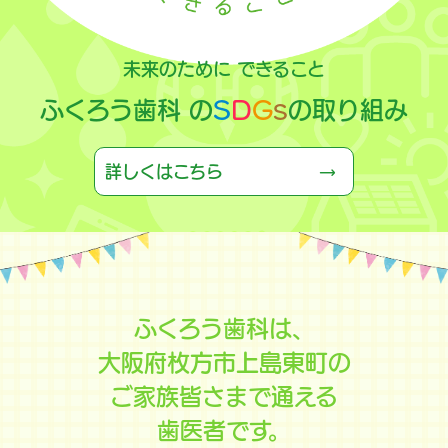
ふくろう歯科は、
「
ふくろう歯科」は、ご家族皆さまが
未来のために できること
大阪府枚方市
の歯科医院です。
安心して通える
ファミリー歯科
です。
ふくろう歯科 の
S
D
G
s
の取り組み
当院では、歯医者への苦手意識を少しでも和らげ、
当院は、小さなお子さまからご高齢の方まで、
気軽に通える環境を整えたうえで、
あらゆる方に安心して診療を受けて頂けるよう
詳しくはこちら
痛みに配慮した「怖くない」治療を心がけています。
地域医療に貢献してまいります。
ふくろう歯科は、
大阪府枚方市上島東町の
ご家族皆さまで通える
歯医者です。