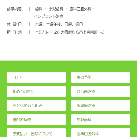
診療内容
｜ 歯科 ・ 小児歯科 ・ 歯科口腔外科・
インプラント治療
休 診 日
｜ 木曜、土曜午後、日曜、祝日
所 在 地
｜ 〒573-1126 大阪府枚方市上島東町1-3
- TOP
- 歯の予防
- 初めての方へ
- むし歯治療
- SDGsの取り組み
- 歯周病治療
- 当院の特徴
- 小児歯科
- お支払い・控除について
- 歯科口腔外科